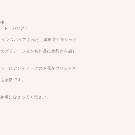
新作
ルール・ド・パリス）
にインスパイアされた、繊細でクラシック
クのグラデーションも作品に奥行きを感じ
イト）にアンティークのお花がプリントさ
ても素敵です。
す。参考になさってください。