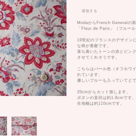
通報する
ModaからFrench Generalの
「Fleur de Paris」（フ
19世紀のフランスのデザイン
な柄が素敵です。
落ち着いたトーンの赤とピン
させてくれそうです。
こちらはパール色（オフホワ
れています。
優しいブルーも入っていてと
20cmからカット致します。
ボタンの直径は約1.8cmで
生地幅は約110cmです。