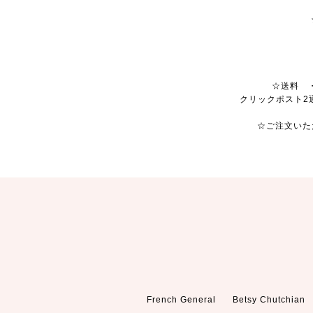
☆送料 ・
クリックポスト2
☆ご注文いた
French General
Betsy Chutchian