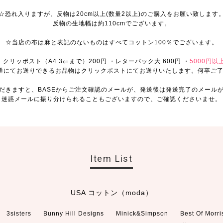
☆恐れ入りますが、反物は20cm以上(数量2以上)のご購入をお願い致します
反物の生地幅は約110cmでございます。
☆当店の布は麻と表記のないものはすべてコットン100％でございます。
クリッポスト（A4 3㎝まで）200円 ・レターパック大 600円 ・
5000円以
通にてお送りできるお品物はクリックポストにてお送りいたします。何卒ご
だきますと、BASEからご注文確認のメールが、発送後は発送完了のメール
迷惑メールに振り分けられることもございますので、ご確認くださいませ。
Item List
USA コットン（moda）
3sisters
Bunny Hill Designs
Minick&Simpson
Best Of Morri