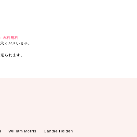
。
上 送料無料
了承くださいませ。
が送られます。
s
William Morris
Cahthe Holden